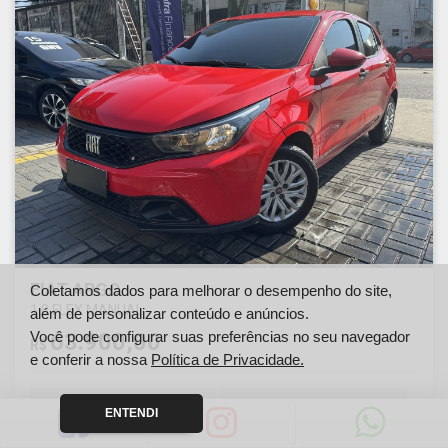
FIAT ARGO
Coletamos dados para melhorar o desempenho do site,
1.0 FLEX MANUAL
além de personalizar conteúdo e anúncios.
Você pode configurar suas preferências no seu navegador
63.900,00
R$
e conferir a nossa
Política de Privacidade.
Ano
Km
ENTENDI
2023
51000