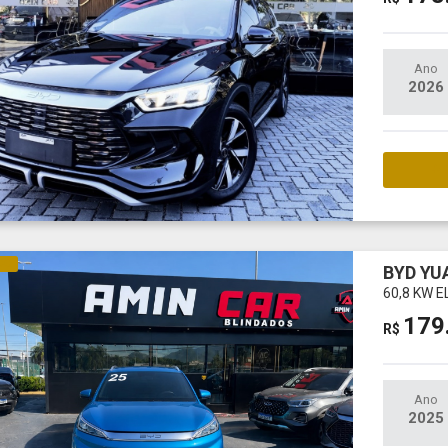
Ano
2026
M
CO
BYD YU
60,8 KW E
179
R$
Ano
2025