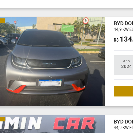
CO
BYD DO
44,9 KW E
134
R$
Ano
2024
M
CO
BYD DO
44,9 KW E