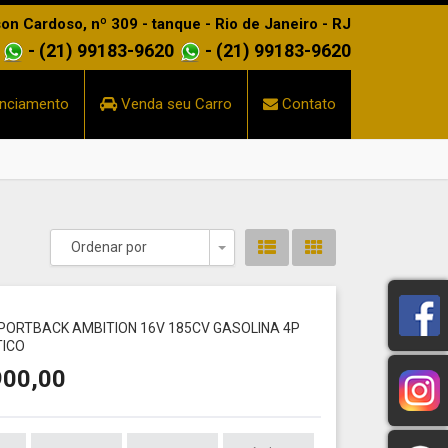
n Cardoso, nº 309 - tanque - Rio de Janeiro - RJ
- (21) 99183-9620
- (21) 99183-9620
nciamento
Venda seu Carro
Contato
Ordenar por
Toggle Dropdown
1
 SPORTBACK AMBITION 16V 185CV GASOLINA 4P
ICO
900,00