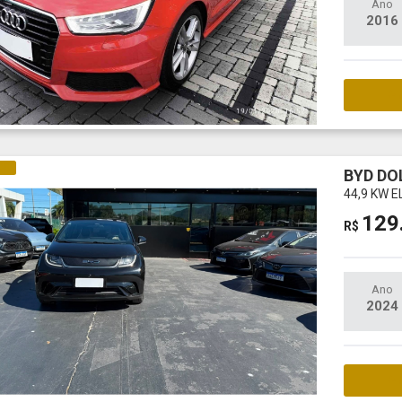
Ano
2016
M
CO
BYD DO
44,9 KW E
129
R$
Ano
2024
M