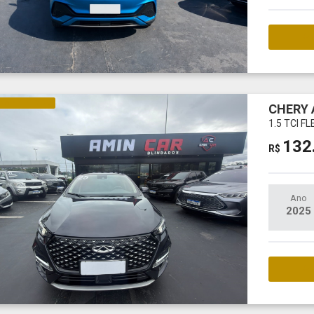
M
NA E ELÉTRICO
CHERY 
1.5 TCI F
132
R$
Ano
2025
M