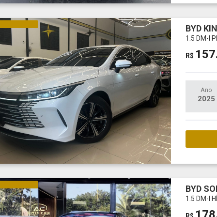
NA E ELÉTRICO
BYD KI
1.5 DM-I
157
R$
Ano
2025
M
NA E ELÉTRICO
BYD SO
1.5 DM-I
178
R$