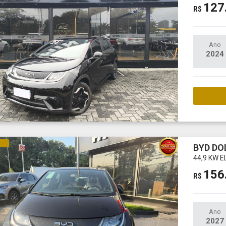
127
R$
Ano
2024
M
CO
BYD DO
44,9 KW E
156
R$
Ano
2027