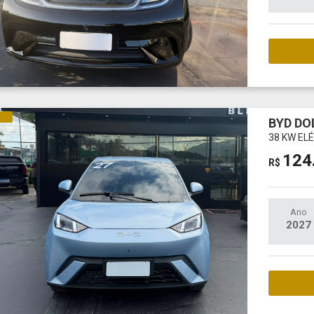
M
CO
BYD DO
38 KW EL
124
R$
Ano
2027
M