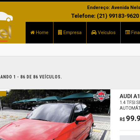
Endereço: Avenida Nelso
Telefone: (21) 99183-9620
Home
Empresa
Veículos
Fina
NDO 1 - 86 DE 86 VEÍCULOS.
INA
AUDI A
1.4 TFSI
AUTOMÁT
99.
R$