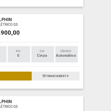
LPHIN
LÉTRICO GS
.900,00
Km
Cor
Câmbio
0
Cinza
Automático
AIS DETALHES
FINANCIAMENTO
LPHIN
LÉTRICO GS