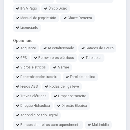
IPVA Pago
Único Dono
Manual do proprietário
Chave Reserva
Licenciado
Opcionais
Ar quente
Ar condicionado
Bancos de Couro
GPS
Retrovisores elétricos
Teto solar
Vidros elétricos
Alarme
Desembaçador traseiro
Farol de neblina
Freios ABS
Rodas de liga leve
Travas elétricas
Limpador traseiro
Direção Hidraulica
Direção Elétrica
Ar condicionado Digital
Bancos dianteiros com aquecimento
Multimídia