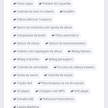
Porta copos
Protetor de Caçamba
Controle de som no volante
Insufilm
Vidros elétricos Traseiros
Banco do motorista com ajuste de altura
Computador de bordo
Piloto automático
Sensor de chuva
Sensor de estacionamento
Volante com regulagem de altura
Airbag laterais
Airbag motorista
Airbag passageiro
Controle de velocidade
Encosto de cabeça traseiro
Faróis de xenon
Controle de tração
Tração 4x4
Pára-choques na cor do veiculo
CD player
Cd player com MP3
DVD player
Entrada USB
Retrovisor fotocrômico
Capota Marítima