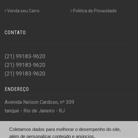
Venda seu Carro
Politica de Privacidade
CONTATO
(21) 99183-9620
(21) 99183-9620
(21) 99183-9620
ENDEREÇO
Avenida Nelson Cardoso, nº 309
tanque - Rio de Janeiro - RJ
Coletamos dados para melhorar o desempenho do site,
além de personalizar conteúdo e anúncios.
© Salão do Automóvel - http://salaodoautomovelrj.com.br/