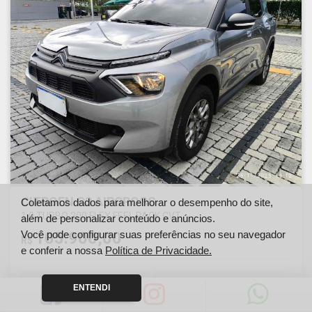
CITROEN C3 AIRCROSS
Coletamos dados para melhorar o desempenho do site,
1.0 TURBO 200 FLEX FEEL PACK CVT
além de personalizar conteúdo e anúncios.
Você pode configurar suas preferências no seu navegador
105.900,00
R$
e conferir a nossa
Política de Privacidade.
Ano
Km
ENTENDI
2025
10000