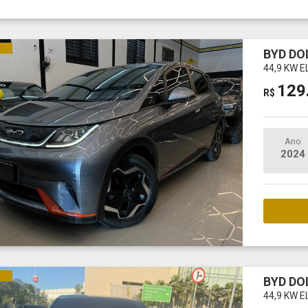
CO
BYD DO
44,9 KW E
129
R$
Ano
2024
M
CO
BYD DO
44,9 KW E