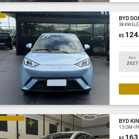
CO
BYD DO
38 KW EL
124
R$
Ano
2027
M
NA E ELÉTRICO
BYD KI
1.5 DM-I
163
R$