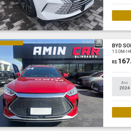
M
NA E ELÉTRICO
BYD SO
1.5 DM-I
167
R$
Ano
2024
M