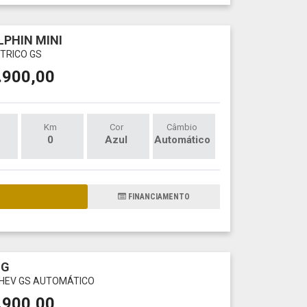
LPHIN MINI
ÉTRICO GS
.900,00
Km
Cor
Câmbio
0
Azul
Automático
AIS DETALHES
FINANCIAMENTO
NG
 PHEV GS AUTOMÁTICO
.900,00