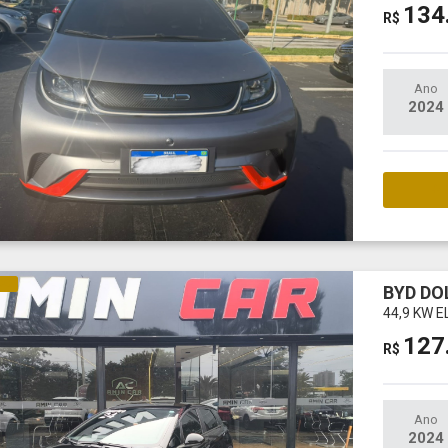
134
R$
Ano
2024
M
CO
BYD DO
44,9 KW E
127
R$
Ano
2024