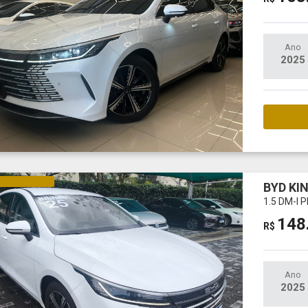
Ano
2025
M
NA E ELÉTRICO
BYD KI
1.5 DM-I
148
R$
Ano
2025