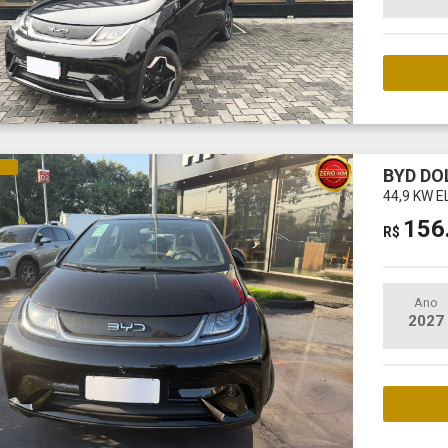
M
CO
BYD DO
44,9 KW E
156
R$
Ano
2027
M