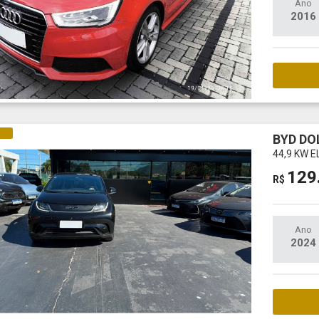
Ano
2016
M
CO
BYD DO
44,9 KW E
129
R$
Ano
2024
M