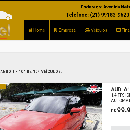
Endereço: Avenida Nelso
Telefone: (21) 99183-9620
Home
Empresa
Veículos
Fina
NDO 1 - 104 DE 104 VEÍCULOS.
INA
AUDI A
1.4 TFSI
AUTOMÁT
99.
R$