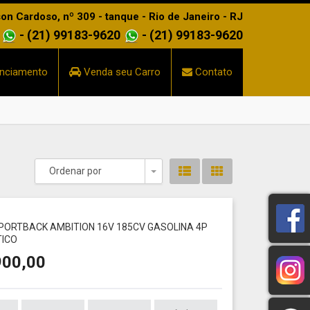
n Cardoso, nº 309 - tanque - Rio de Janeiro - RJ
- (21) 99183-9620
- (21) 99183-9620
nciamento
Venda seu Carro
Contato
Ordenar por
Toggle Dropdown
1
 SPORTBACK AMBITION 16V 185CV GASOLINA 4P
ICO
900,00