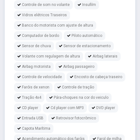
Controle de som no volante
Insufilm
Vidros elétricos Traseiros
Banco do motorista com ajuste de altura
Computador de bordo
Piloto automático
Sensor de chuva
Sensor de estacionamento
Volante com regulagem de altura
Airbag laterais
Airbag motorista
Airbag passageiro
Controle de velocidade
Encosto de cabeça traseiro
Faróis de xenon
Controle de tração
Tração 4x4
Pára-choques na cor do veiculo
CD player
Cd player com MP3
DVD player
Entrada USB
Retrovisor fotocrômico
Capota Marítima
Acendimento automático dos faróis
Farol de milha