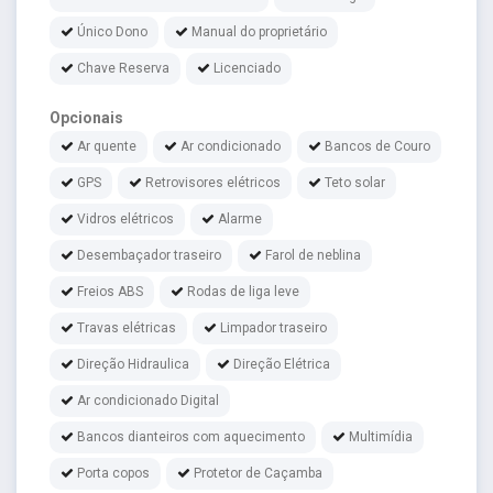
Único Dono
Manual do proprietário
Chave Reserva
Licenciado
Opcionais
Ar quente
Ar condicionado
Bancos de Couro
GPS
Retrovisores elétricos
Teto solar
Vidros elétricos
Alarme
Desembaçador traseiro
Farol de neblina
Freios ABS
Rodas de liga leve
Travas elétricas
Limpador traseiro
Direção Hidraulica
Direção Elétrica
Ar condicionado Digital
Bancos dianteiros com aquecimento
Multimídia
Porta copos
Protetor de Caçamba