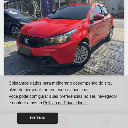
FIAT ARGO
Coletamos dados para melhorar o desempenho do site,
1.0 FLEX MANUAL
além de personalizar conteúdo e anúncios.
Você pode configurar suas preferências no seu navegador
63.900,00
R$
e conferir a nossa
Política de Privacidade.
Ano
Km
ENTENDI
2023
51000