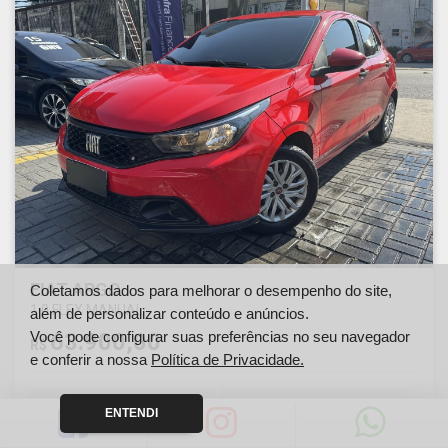
FIAT ARGO
Coletamos dados para melhorar o desempenho do site,
1.0 FLEX MANUAL
além de personalizar conteúdo e anúncios.
Você pode configurar suas preferências no seu navegador
63.900,00
R$
e conferir a nossa
Política de Privacidade.
Ano
Km
ENTENDI
2023
51000