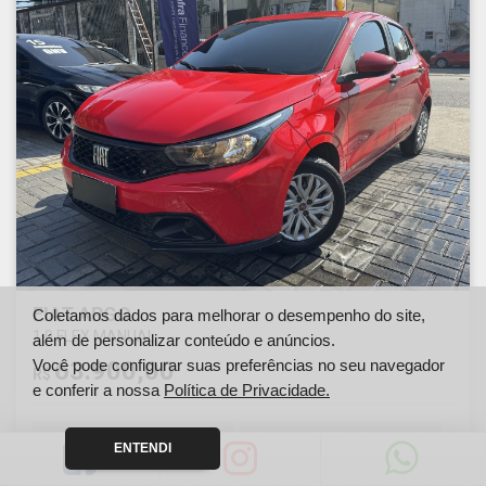
FIAT ARGO
Coletamos dados para melhorar o desempenho do site,
1.0 FLEX MANUAL
além de personalizar conteúdo e anúncios.
Você pode configurar suas preferências no seu navegador
63.900,00
R$
e conferir a nossa
Política de Privacidade.
Ano
Km
ENTENDI
2023
51000