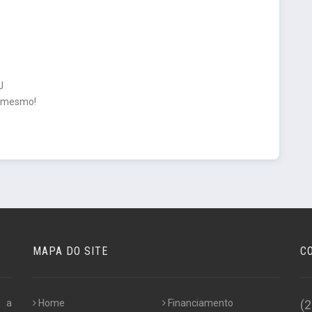
J
e mesmo!
MAPA DO SITE
C
s a
Home
Financiamento
(