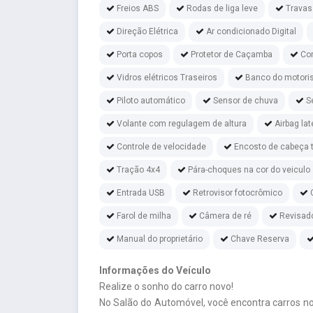
Freios ABS
Rodas de liga leve
Travas
Direção Elétrica
Ar condicionado Digital
Porta copos
Protetor de Caçamba
Con
Vidros elétricos Traseiros
Banco do motoris
Piloto automático
Sensor de chuva
S
Volante com regulagem de altura
Airbag lat
Controle de velocidade
Encosto de cabeça t
Tração 4x4
Pára-choques na cor do veiculo
Entrada USB
Retrovisor fotocrômico
Farol de milha
Câmera de ré
Revisad
Manual do proprietário
Chave Reserva
Informações do Veículo
Realize o sonho do carro novo!
No Salão do Automóvel, você encontra carros n