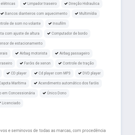
 elétricas
Limpador traseiro
Direção Hidraulica
Bancos dianteiros com aquecimento
Multimídia
trole de som no volante
Insufilm
ta com ajuste de altura
Computador de bordo
ensor de estacionamento
erais
Airbag motorista
Airbag passageiro
raseiro
Faróis de xenon
Controle de tração
CD player
Cd player com MP3
DVD player
Capota Marítima
Acendimento automático dos faróis
o em Concessionária
Único Dono
Licenciado
ovos e seminovos de todas as marcas, com procedência