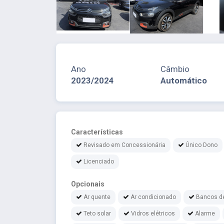
Ano
Câmbio
2023/2024
Automático
Características
Revisado em Concessionária
Único Dono
Licenciado
Opcionais
Ar quente
Ar condicionado
Bancos d
Teto solar
Vidros elétricos
Alarme